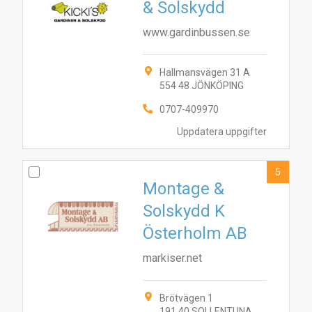
& Solskydd
www.gardinbussen.se
Hallmansvägen 31 A
554 48 JÖNKÖPING
0707-409970
Uppdatera uppgifter
5
Montage &
Solskydd K
Österholm AB
markiser.net
6
Brötvägen 1
5
7
8
10
3
1
9
191 40 SOLLENTUNA