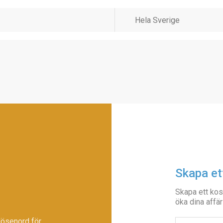
Skapa et
Skapa ett kos
öka dina affär
lösenord för