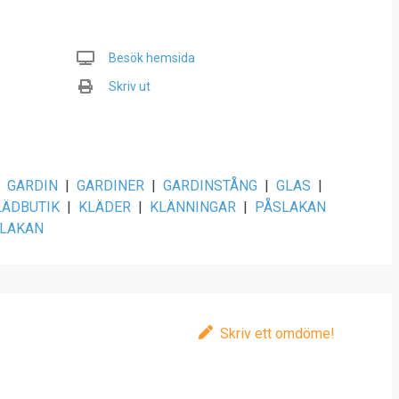
Besök hemsida
Skriv ut
GARDIN
|
GARDINER
|
GARDINSTÅNG
|
GLAS
|
LÄDBUTIK
|
KLÄDER
|
KLÄNNINGAR
|
PÅSLAKAN
LAKAN
Skriv ett omdöme!