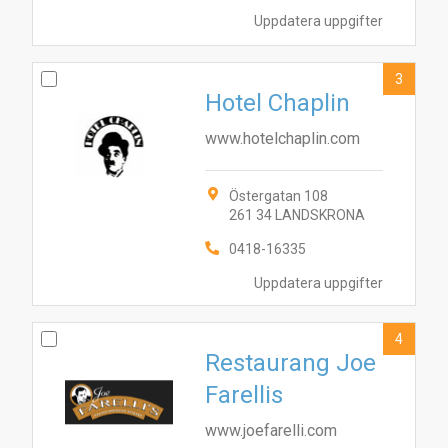
Uppdatera uppgifter
3
Hotel Chaplin
www.hotelchaplin.com
Östergatan 108
261 34 LANDSKRONA
0418-16335
Uppdatera uppgifter
4
Restaurang Joe
Farellis
www.joefarelli.com