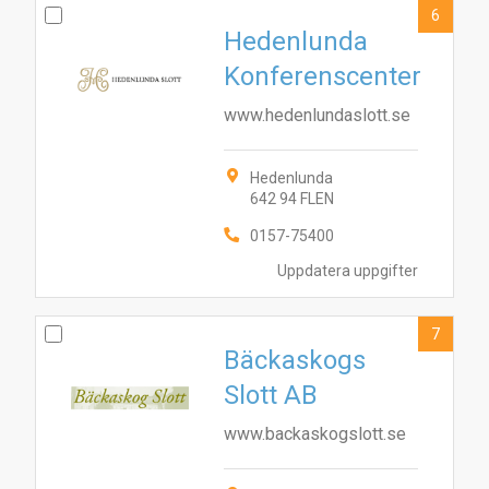
6
Hedenlunda
Konferenscenter
www.hedenlundaslott.se
Hedenlunda
642 94 FLEN
0157-75400
Uppdatera uppgifter
7
Bäckaskogs
Slott AB
www.backaskogslott.se