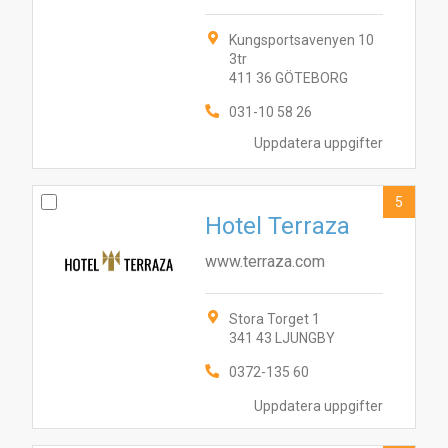
Kungsportsavenyen 10
3tr
411 36 GÖTEBORG
031-10 58 26
Uppdatera uppgifter
5
Hotel Terraza
www.terraza.com
Stora Torget 1
341 43 LJUNGBY
0372-135 60
6
Uppdatera uppgifter
9
10
4
5
3
8
1
2
7