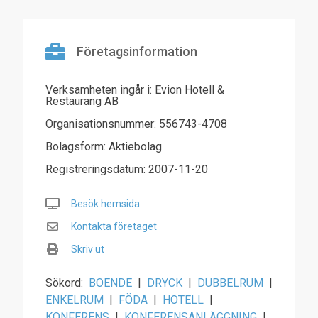
Företagsinformation
Verksamheten ingår i: Evion Hotell &
Restaurang AB
Organisationsnummer: 556743-4708
Bolagsform: Aktiebolag
Registreringsdatum: 2007-11-20
Besök hemsida
Kontakta företaget
Skriv ut
Sökord:
BOENDE
|
DRYCK
|
DUBBELRUM
|
ENKELRUM
|
FÖDA
|
HOTELL
|
KONFERENS
|
KONFERENSANLÄGGNING
|