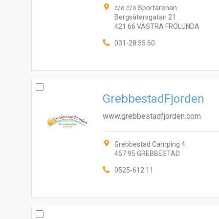
c/o c/o Sportarenan
Bergsätersgatan 21
421 66 VÄSTRA FRÖLUNDA
031-28 55 60
GrebbestadFjorden
www.grebbestadfjorden.com
Grebbestad Camping 4
457 95 GREBBESTAD
0525-612 11