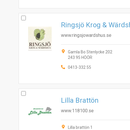
Ringsjö Krog & Wärds
www.ringsjowardshus.se
Gamla Bo Stenlycke 202
243 95 HÖÖR
0413-332 55
Lilla Brattön
www.118100.se
Lilla brattön 1