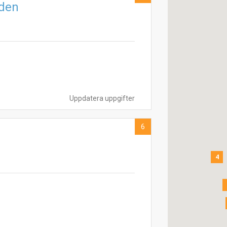
aden
Uppdatera uppgifter
6
4