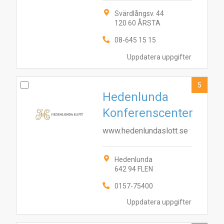
Svärdlångsv. 44
120 60 ÅRSTA
08-645 15 15
Uppdatera uppgifter
5
Hedenlunda
Konferenscenter
www.hedenlundaslott.se
Hedenlunda
642 94 FLEN
0157-75400
4
1
5
3
8
10
2
7
6
9
Uppdatera uppgifter