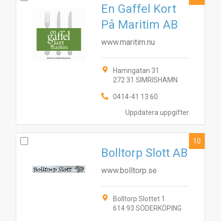
En Gaffel Kort
På Maritim AB
www.maritim.nu
Hamngatan 31
272 31 SIMRISHAMN
0414-41 13 60
Uppdatera uppgifter
10
Bolltorp Slott AB
www.bolltorp.se
Bolltorp Slottet 1
614 93 SÖDERKÖPING