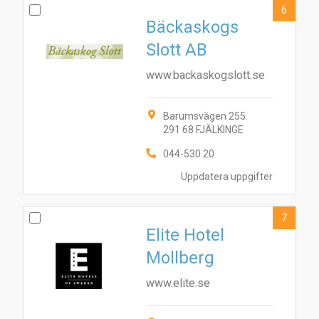
6
Bäckaskogs
Slott AB
www.backaskogslott.se
Barumsvägen 255
291 68 FJÄLKINGE
044-530 20
Uppdatera uppgifter
7
Elite Hotel
Mollberg
www.elite.se