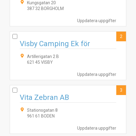
Kungsgatan 20
387 32 BORGHOLM
Uppdatera uppgifter
2
Visby Camping Ek för
Artillerigatan 2 B
3
621 45 VISBY
4
2
1
Uppdatera uppgifter
3
Vita Zebran AB
Stationsgatan 8
961 61 BODEN
Uppdatera uppgifter