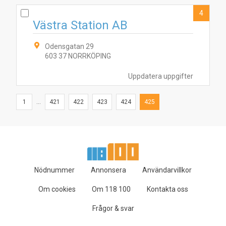
4
Västra Station AB
Odensgatan 29
603 37 NORRKÖPING
Uppdatera uppgifter
1
...
421
422
423
424
425
Nödnummer
Annonsera
Användarvillkor
Om cookies
Om 118 100
Kontakta oss
Frågor & svar