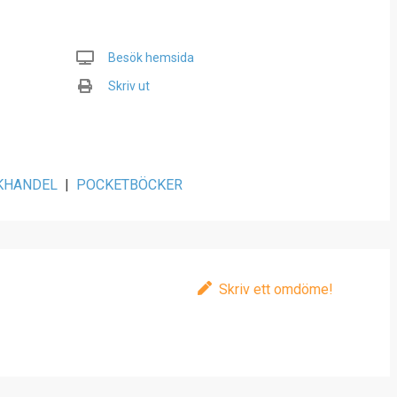
Besök hemsida
Skriv ut
KHANDEL
|
POCKETBÖCKER
Skriv ett omdöme!