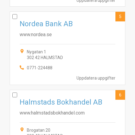
Uppdatera uppgifter
5
Nordea Bank AB
www.nordea.se
Nygatan 1
302 42 HALMSTAD
0771-224488
10
2
8
7
1
5
6
9
3
4
Uppdatera uppgifter
6
Halmstads Bokhandel AB
www.halmstadsbokhandel.com
Brogatan 20