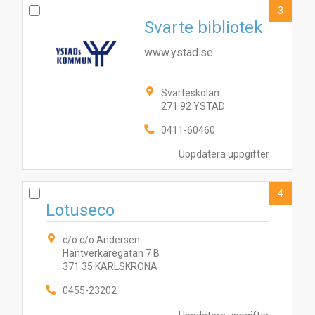
3
Svarte bibliotek
www.ystad.se
Svarteskolan
271 92 YSTAD
0411-60460
Uppdatera uppgifter
4
Lotuseco
c/o c/o Andersen
Hantverkaregatan 7 B
371 35 KARLSKRONA
0455-23202