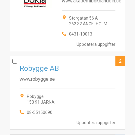
www.akademibokhandeln.se
Storgatan 56 A
262 32 ÄNGELHOLM
0431-10013
Uppdatera uppgifter
2
Robygge AB
www.robygge.se
Robygge
153 91 JÄRNA
08-55150690
Uppdatera uppgifter