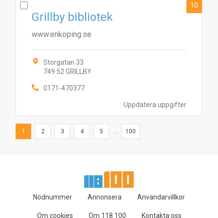
10
Grillby bibliotek
www.enkoping.se
Storgatan 33
749 52 GRILLBY
0171-470377
Uppdatera uppgifter
1
2
3
4
5
...
100
Nödnummer
Annonsera
Användarvillkor
Om cookies
Om 118 100
Kontakta oss