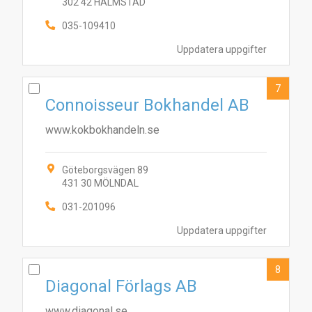
302 42 HALMSTAD
035-109410
Uppdatera uppgifter
7
Connoisseur Bokhandel AB
www.kokbokhandeln.se
Göteborgsvägen 89
431 30 MÖLNDAL
031-201096
Uppdatera uppgifter
8
Diagonal Förlags AB
www.diagonal.se