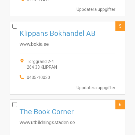
Uppdatera uppgifter
5
Klippans Bokhandel AB
www.bokia.se
Torggränd 2-4
264 33 KLIPPAN
0435-10030
1
7
9
8
10
6
4
5
2
3
Uppdatera uppgifter
6
The Book Corner
www.utbildningsstaden.se