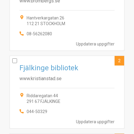
www.brombergs.se
Hantverkargatan 26
112 21 STOCKHOLM
08-56262080
Uppdatera uppgifter
2
Fjälkinge bibliotek
www.kristianstad.se
Riddaregatan 44
291 67 FJÄLKINGE
044-50329
Uppdatera uppgifter