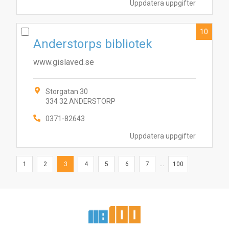
Uppdatera uppgifter
10
Anderstorps bibliotek
www.gislaved.se
Storgatan 30
334 32 ANDERSTORP
0371-82643
Uppdatera uppgifter
1
2
3
4
5
6
7
...
100