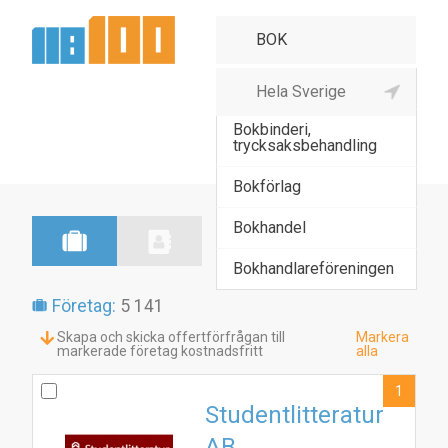
Bok- & offsettryckeri
Bokbinderi,
trycksaksbehandling
Bokförlag
Bokhandel
Bokhandlareföreningen
Företag:
5 141
Skapa och skicka offertförfrågan till
Markera
markerade företag kostnadsfritt
alla
1
Studentlitteratur
AB