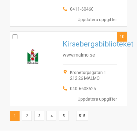
0411-60460
Uppdatera uppgifter
10
Kirsebergsbiblioteket
www.malmo.se
Kronetorpsgatan 1
212 26 MALMÖ
040-6608525
Uppdatera uppgifter
1
2
3
4
5
...
515