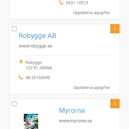
0431-10013
Uppdatera uppgifter
5
Robygge AB
www.robygge.se
Robygge
153 91 JÄRNA
08-55150690
6
2
3
7
5
4
8
10
1
9
Uppdatera uppgifter
6
Myrorna
www.myrorna.se