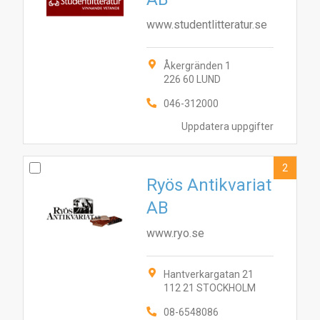
www.studentlitteratur.se
Åkergränden 1
226 60 LUND
046-312000
Uppdatera uppgifter
2
Ryös Antikvariat
AB
www.ryo.se
Hantverkargatan 21
112 21 STOCKHOLM
08-6548086