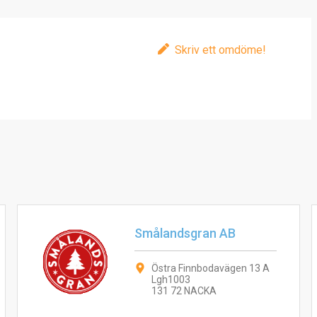
Skriv ett omdöme!
Smålandsgran AB
Östra Finnbodavägen 13 A
Lgh1003
131 72 NACKA