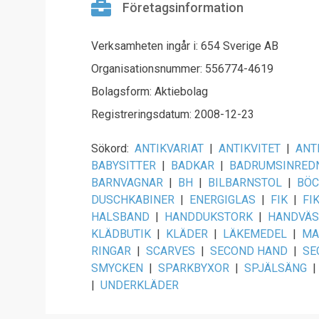
Företagsinformation
Verksamheten ingår i: 654 Sverige AB
Organisationsnummer: 556774-4619
Bolagsform: Aktiebolag
Registreringsdatum: 2008-12-23
Sökord:
ANTIKVARIAT
|
ANTIKVITET
|
ANT
BABYSITTER
|
BADKAR
|
BADRUMSINRED
BARNVAGNAR
|
BH
|
BILBARNSTOL
|
BÖC
DUSCHKABINER
|
ENERGIGLAS
|
FIK
|
FI
HALSBAND
|
HANDDUKSTORK
|
HANDVÄ
KLÄDBUTIK
|
KLÄDER
|
LÄKEMEDEL
|
MA
RINGAR
|
SCARVES
|
SECOND HAND
|
SE
SMYCKEN
|
SPARKBYXOR
|
SPJÄLSÄNG
|
|
UNDERKLÄDER