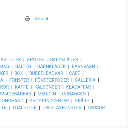
Skriv ut
IKVITETER
|
APOTEK
|
BABYKLÄDER
|
NING
|
BÄLTEN
|
BARNKLÄDER
|
BARNVAGN
|
KER
|
BOK
|
BUBBELBADKAR
|
CAFÉ
|
KA
|
FÖNSTER
|
FÖNSTERFODER
|
GALLERIA
|
SKOR
|
KAFFE
|
KALSONGER
|
KLÄDAFFÄR
|
SSAGEBADKAR
|
MEDICIN
|
ÖRHÄNGEN
|
CONDHAND
|
SHOPPINGCENTER
|
SKÄRP
|
TE
|
TOALETTER
|
TREGLASFÖNSTER
|
TROSOR