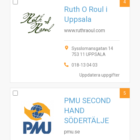
4
Ruth O Roul i
Uppsala
www.ruthraoul.com
Sysslomansgatan 14
753 11 UPPSALA
018-13 04 03
Uppdatera uppgifter
5
PMU SECOND
HAND
SÖDERTÄLJE
pmu.se