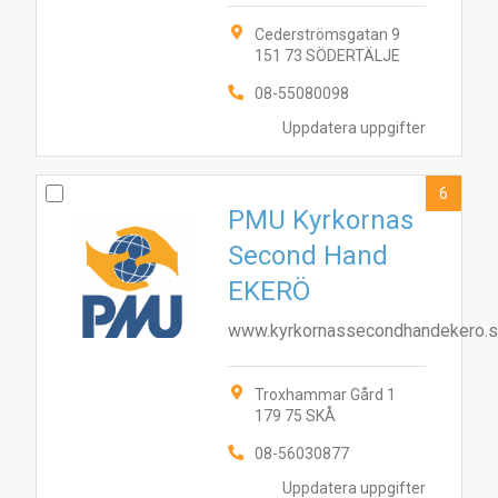
Cederströmsgatan 9
151 73 SÖDERTÄLJE
08-55080098
10
7
1
2
3
4
5
6
8
9
Uppdatera uppgifter
6
PMU Kyrkornas
Second Hand
EKERÖ
www.kyrkornassecondhandekero.
Troxhammar Gård 1
179 75 SKÅ
08-56030877
Uppdatera uppgifter