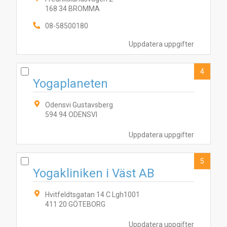
168 34 BROMMA
08-58500180
Uppdatera uppgifter
4
Yogaplaneten
Odensvi Gustavsberg
594 94 ODENSVI
Uppdatera uppgifter
5
Yogakliniken i Väst AB
Hvitfeldtsgatan 14 C Lgh1001
411 20 GÖTEBORG
10
2
3
6
8
9
7
4
5
1
Uppdatera uppgifter