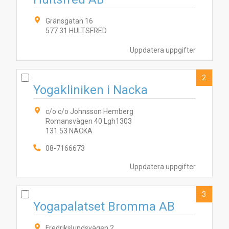
Gränsgatan 16
577 31 HULTSFRED
Uppdatera uppgifter
2
Yogakliniken i Nacka
c/o c/o Johnsson Hemberg
Romansvägen 40 Lgh1303
131 53 NACKA
08-7166673
Uppdatera uppgifter
3
Yogapalatset Bromma AB
Fredrikslundsvägen 2