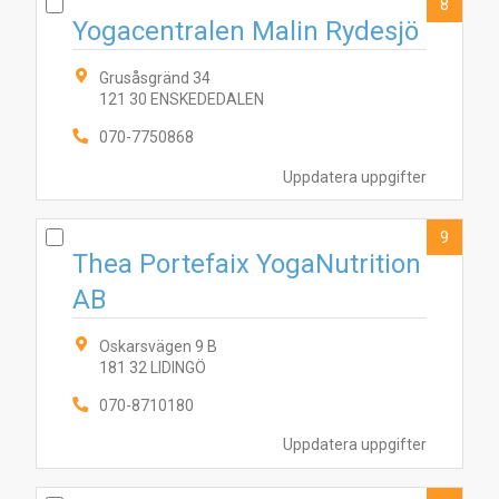
8
Yogacentralen Malin Rydesjö
Grusåsgränd 34
121 30 ENSKEDEDALEN
070-7750868
Uppdatera uppgifter
9
Thea Portefaix YogaNutrition
AB
Oskarsvägen 9 B
181 32 LIDINGÖ
070-8710180
Uppdatera uppgifter