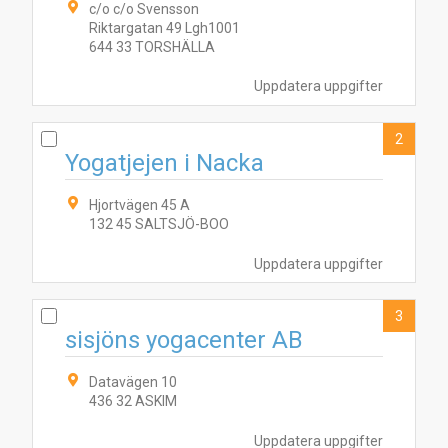
c/o c/o Svensson
Riktargatan 49 Lgh1001
644 33 TORSHÄLLA
Uppdatera uppgifter
2
Yogatjejen i Nacka
Hjortvägen 45 A
132 45 SALTSJÖ-BOO
Uppdatera uppgifter
3
sisjöns yogacenter AB
Datavägen 10
436 32 ASKIM
Uppdatera uppgifter