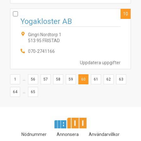
10
Yogakloster AB
Gingri Nordtorp 1
513 95 FRISTAD
070-2741166
Uppdatera uppgifter
1
...
56
57
58
59
60
61
62
63
64
...
65
Nödnummer
Annonsera
Användarvillkor