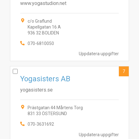
www.yogastudion.net
6
7
1
5
2
4
8
9
10
3
c/o Graflund
Kapellgatan 16 A
936 32 BOLIDEN
070-6810050
Uppdatera uppgifter
7
Yogasisters AB
yogasisters.se
Prästgatan 44 Mårtens Torg
831 33 ÖSTERSUND
070-3631692
Uppdatera uppgifter