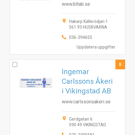
www.bltab.se
Hakarp Källerödjan 1
561 93 HUSKVARNA
036-394655
Uppdatera uppgifter
8
Ingemar
Carlssons Åkeri
i Vikingstad AB
www.carlssonsakeri.se
Gerdgatan 6
590 49 VIKINGSTAD