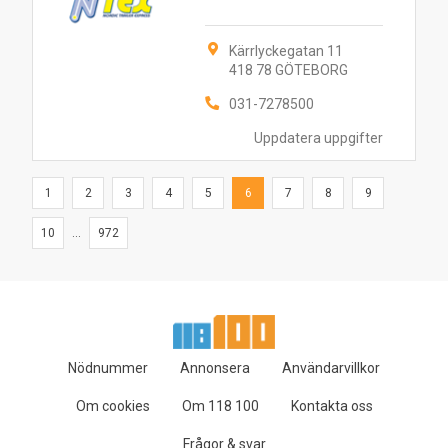
Kärrlyckegatan 11
418 78 GÖTEBORG
031-7278500
Uppdatera uppgifter
1
2
3
4
5
6
7
8
9
10
...
972
Nödnummer
Annonsera
Användarvillkor
Om cookies
Om 118 100
Kontakta oss
Frågor & svar