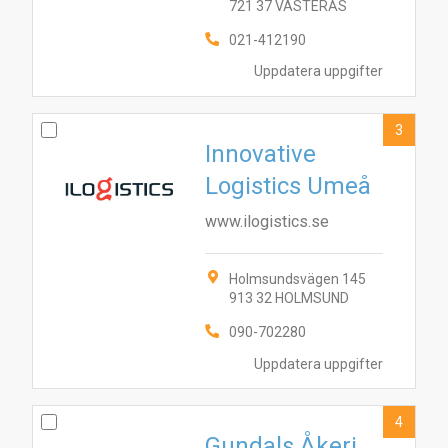
721 37 VÄSTERÅS
021-412190
Uppdatera uppgifter
3
Innovative
Logistics Umeå
www.ilogistics.se
Holmsundsvägen 145
913 32 HOLMSUND
090-702280
Uppdatera uppgifter
4
Gundals Åkeri