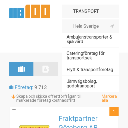
Ambulanstransport
Ambulanstransporter &
sjukvård
Cateringföretag för
transportsek
Flytt & transportföretag
Järnvägsbolag,
godstransport
Företag:
9 713
Skapa och skicka offertförfrågan till
Markera
markerade företag kostnadsfritt
alla
1
Fraktpartner
Göteborg AB