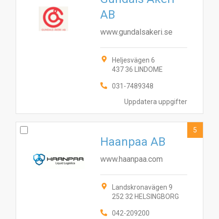
AB
www.gundalsakeri.se
Heljesvägen 6
437 36 LINDOME
031-7489348
Uppdatera uppgifter
5
Haanpaa AB
www.haanpaa.com
Landskronavägen 9
252 32 HELSINGBORG
042-209200
3
9
2
6
10
7
8