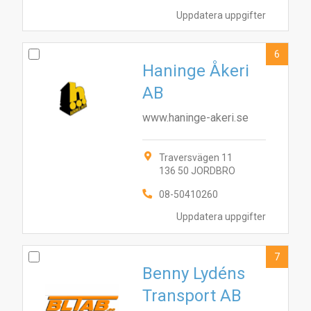
1
4
5
Uppdatera uppgifter
6
Haninge Åkeri
AB
www.haninge-akeri.se
Traversvägen 11
136 50 JORDBRO
08-50410260
Uppdatera uppgifter
7
Benny Lydéns
Transport AB