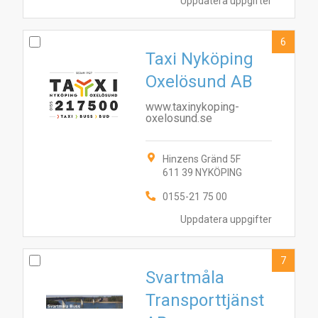
Uppdatera uppgifter
10
3
1
2
7
9
4
5
8
6
Taxi Nyköping
Oxelösund AB
www.taxinykoping-
oxelosund.se
Hinzens Gränd 5F
611 39 NYKÖPING
0155-21 75 00
Uppdatera uppgifter
7
Svartmåla
Transporttjänst