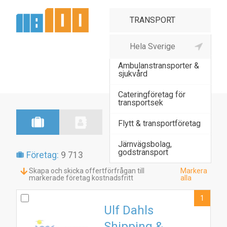
Ambulanstransport
Ambulanstransporter &
sjukvård
Cateringföretag för
transportsek
Flytt & transportföretag
Järnvägsbolag,
godstransport
Företag:
9 713
Skapa och skicka offertförfrågan till
Markera
markerade företag kostnadsfritt
alla
1
Ulf Dahls
Shipping &