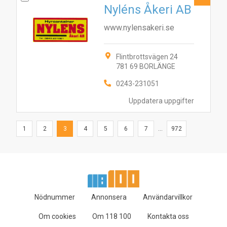
Nyléns Åkeri AB
www.nylensakeri.se
Flintbrottsvägen 24
781 69 BORLÄNGE
0243-231051
Uppdatera uppgifter
1
2
3
4
5
6
7
...
972
Nödnummer
Annonsera
Användarvillkor
Om cookies
Om 118 100
Kontakta oss