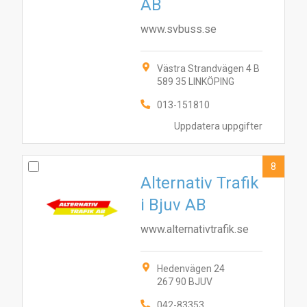
AB
www.svbuss.se
Västra Strandvägen 4 B
589 35 LINKÖPING
013-151810
Uppdatera uppgifter
8
Alternativ Trafik
i Bjuv AB
www.alternativtrafik.se
Hedenvägen 24
267 90 BJUV
042-83353