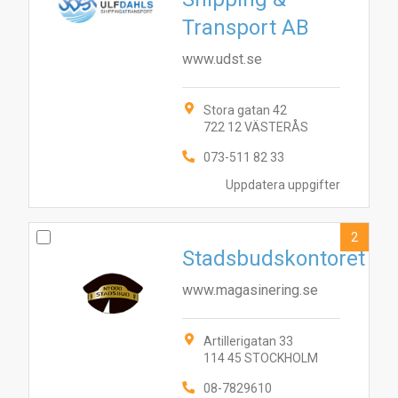
Transport AB
www.udst.se
Stora gatan 42
722 12 VÄSTERÅS
073-511 82 33
Uppdatera uppgifter
2
Stadsbudskontoret
www.magasinering.se
Artillerigatan 33
114 45 STOCKHOLM
08-7829610