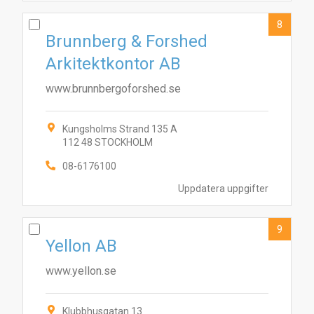
8
Brunnberg & Forshed
Arkitektkontor AB
www.brunnbergoforshed.se
Kungsholms Strand 135 A
112 48 STOCKHOLM
08-6176100
Uppdatera uppgifter
9
Yellon AB
www.yellon.se
Klubbhusgatan 13