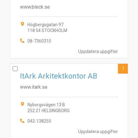
www.bleck.se
Högbergsgatan 97
118 54 STOCKHOLM
08-7360310
Uppdatera uppgifter
7
ItArk Arkitektkontor AB
www.itark.se
Nyborgsvägen 13 B
252 21 HELSINGBORG
042-138255
Uppdatera uppgifter