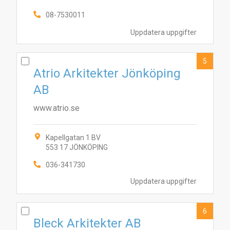
08-7530011
Uppdatera uppgifter
5
Atrio Arkitekter Jönköping
AB
www.atrio.se
Kapellgatan 1 BV
553 17 JÖNKÖPING
10
1
2
4
6
8
3
5
9
7
036-341730
Uppdatera uppgifter
6
Bleck Arkitekter AB