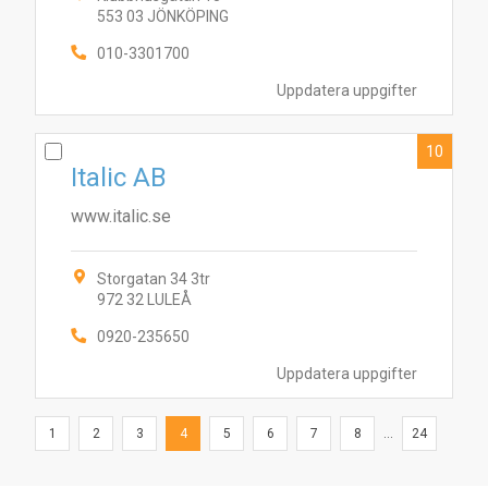
553 03 JÖNKÖPING
010-3301700
Uppdatera uppgifter
10
Italic AB
www.italic.se
Storgatan 34 3tr
972 32 LULEÅ
0920-235650
Uppdatera uppgifter
1
2
3
4
5
6
7
8
...
24