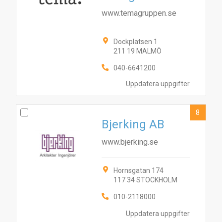
www.temagruppen.se
Dockplatsen 1
211 19 MALMÖ
040-6641200
Uppdatera uppgifter
8
Bjerking AB
www.bjerking.se
Hornsgatan 174
117 34 STOCKHOLM
010-2118000
Uppdatera uppgifter