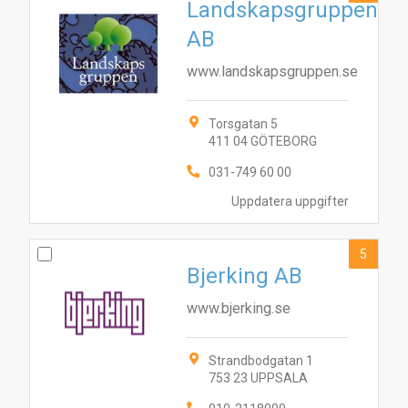
Landskapsgruppen
AB
www.landskapsgruppen.se
Torsgatan 5
411 04 GÖTEBORG
031-749 60 00
Uppdatera uppgifter
5
Bjerking AB
www.bjerking.se
Strandbodgatan 1
6
9
1
2
3
5
8
10
4
753 23 UPPSALA
7