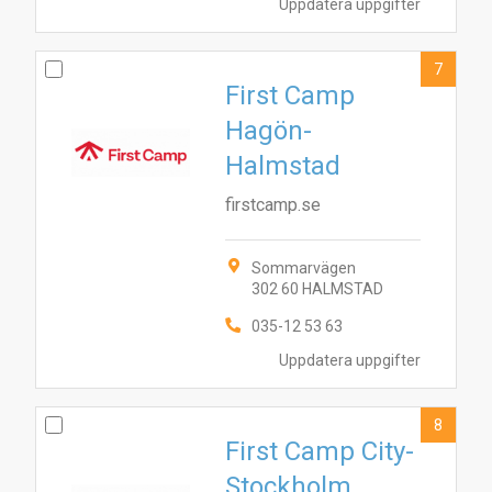
Uppdatera uppgifter
7
First Camp
Hagön-
Halmstad
firstcamp.se
Sommarvägen
302 60 HALMSTAD
035-12 53 63
Uppdatera uppgifter
8
First Camp City-
Stockholm