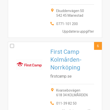
Ekuddenvägen 50
542 45 Mariestad
9
10
1
4
7
0771-101 200
Uppdatera uppgifter
6
First Camp
Kolmården-
Norrköping
firstcamp.se
Kvarsebovägen
618 34 KOLMÅRDEN
011-39 82 50