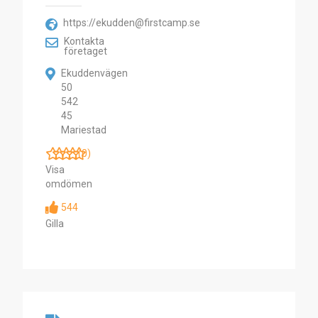
https://ekudden@firstcamp.se
Kontakta
företaget
Ekuddenvägen
50
542
45
Mariestad
(0)
Visa
omdömen
544
Gilla