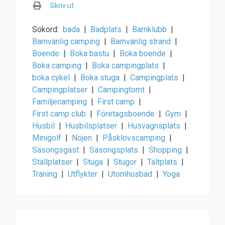
Skriv ut
Sökord:
bada
|
Badplats
|
Barnklubb
|
Barnvänlig camping
|
Barnvänlig strand
|
Boende
|
Boka bastu
|
Boka boende
|
Boka camping
|
Boka campingplats
|
boka cykel
|
Boka stuga
|
Campingplats
|
Campingplatser
|
Campingtomt
|
Familjecamping
|
First camp
|
First camp club
|
Företagsboende
|
Gym
|
Husbil
|
Husbilsplatser
|
Husvagnsplats
|
Minigolf
|
Nöjen
|
Påsklovscamping
|
Säsongsgäst
|
Säsongsplats
|
Shopping
|
Ställplatser
|
Stuga
|
Stugor
|
Tältplats
|
Träning
|
Utflykter
|
Utomhusbad
|
Yoga