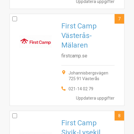
Uppdatera uppgifter
7
First Camp
Västerås-
Mälaren
firstcamp.se
Johannisbergsvägen
725 91 Västerås
021-14 02 79
Uppdatera uppgifter
8
First Camp
Sivik-Lysekil