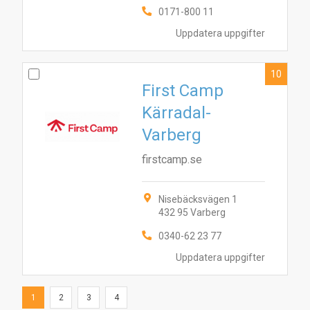
0171-800 11
Uppdatera uppgifter
10
First Camp
Kärradal-
Varberg
firstcamp.se
Nisebäcksvägen 1
432 95 Varberg
0340-62 23 77
Uppdatera uppgifter
1
2
3
4