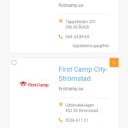
firstcamp.se
Täppetleden 201
10
8
1
296 33 ÅHUS
3
5
044-24 89 69
Uppdatera uppgifter
6
First Camp City-
Strömstad
firstcamp.se
Uddevallavägen
452 30 Strömstad
0526-611 21