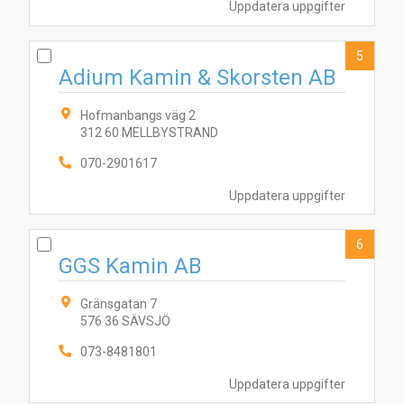
Uppdatera uppgifter
5
Adium Kamin & Skorsten AB
3
4
10
1
8
2
7
6
5
9
Hofmanbangs väg 2
312 60 MELLBYSTRAND
070-2901617
Uppdatera uppgifter
6
GGS Kamin AB
Gränsgatan 7
576 36 SÄVSJÖ
073-8481801
Uppdatera uppgifter