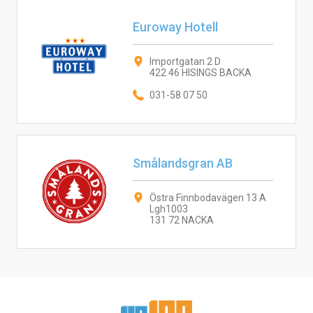
Euroway Hotell
Importgatan 2 D
422 46 HISINGS BACKA
031-58 07 50
Smålandsgran AB
Östra Finnbodavägen 13 A
Lgh1003
131 72 NACKA