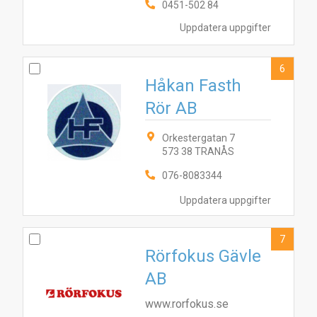
0451-502 84
Uppdatera uppgifter
6
Håkan Fasth
Rör AB
Orkestergatan 7
573 38 TRANÅS
076-8083344
Uppdatera uppgifter
7
Rörfokus Gävle
AB
www.rorfokus.se