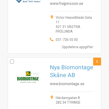
www.frejjonsson.se
Victor Hasselblads Gata
11
421 31 VÄSTRA
FRÖLUNDA
031-726 55 00
Uppdatera uppgifter
5
Nya Biomontage
Skåne AB
www.biomontage.se
7
10
8
6
4
1
2
3
9
5
Härdaregatan 8
282 34 TYRINGE