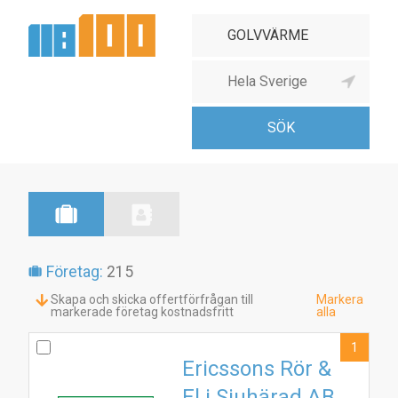
Företag:
215
Skapa och skicka offertförfrågan till
Markera
markerade företag kostnadsfritt
alla
1
Ericssons Rör &
El i Sjuhärad AB