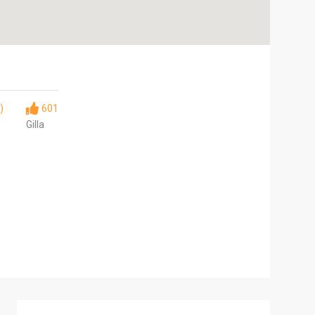
)
601
Gilla