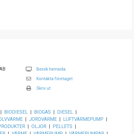
 AB
Besök hemsida
Kontakta företaget
Skriv ut
|
BIODIESEL
|
BIOGAS
|
DIESEL
|
OLVVÄRME
|
JORDVÄRME
|
LUFTVÄRMEPUMP
|
PRODUKTER
|
OLJOR
|
PELLETS
|
ER
|
VÄRME
|
VÄRMEPUMP
|
VÄRMEPUMPAR
|