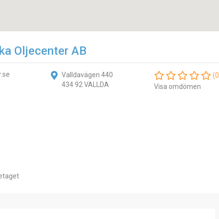
a Oljecenter AB
r.se
Valldavägen 440
(0
434 92 VALLDA
Visa omdömen
etaget