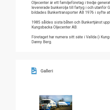
Oljecenter är ett familjeföretag i tredje gene
levererade bunkerolja till fartyg i och utan
bildades Bunkertransporter AB 1976 i syfte att
1985 såldes sista båten och Bunkertjänst upph
Kungsbacka Oljecenter AB.
Företaget har numera sitt säte i Vallda (i Ku
Danny Berg.
Galleri