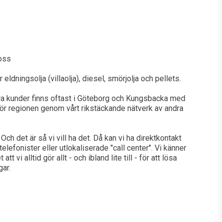
 oss
ldningsolja (villaolja), diesel, smörjolja och pellets.
Våra kunder finns oftast i Göteborg och Kungsbacka med
nför regionen genom vårt rikstäckande nätverk av andra
. Och det är så vi vill ha det. Då kan vi ha direktkontakt
lefonister eller utlokaliserade "call center". Vi känner
 vi alltid gör allt - och ibland lite till - för att lösa
gar.