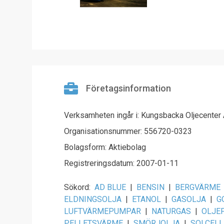
Företagsinformation
Verksamheten ingår i: Kungsbacka Oljecenter
Organisationsnummer: 556720-0323
Bolagsform: Aktiebolag
Registreringsdatum: 2007-01-11
Sökord:
AD BLUE
|
BENSIN
|
BERGVÄRME
ELDNINGSOLJA
|
ETANOL
|
GASOLJA
|
G
LUFTVÄRMEPUMPAR
|
NATURGAS
|
OLJE
PELLETSVÄRME
|
SMÖRJOLJA
|
SOLCELL