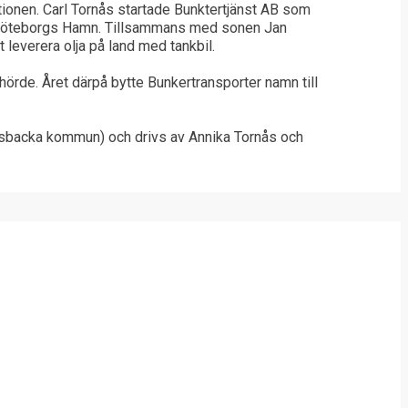
rationen. Carl Tornås startade Bunktertjänst AB som
för Göteborgs Hamn. Tillsammans med sonen Jan
 leverera olja på land med tankbil.
örde. Året därpå bytte Bunkertransporter namn till
ngsbacka kommun) och drivs av Annika Tornås och