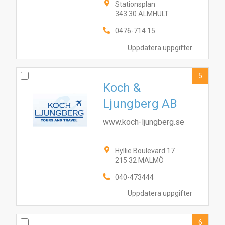
Stationsplan
343 30 ÄLMHULT
0476-714 15
Uppdatera uppgifter
5
Koch &
Ljungberg AB
www.koch-ljungberg.se
Hyllie Boulevard 17
215 32 MALMÖ
1
2
6
7
10
3
8
4
5
9
040-473444
Uppdatera uppgifter
6