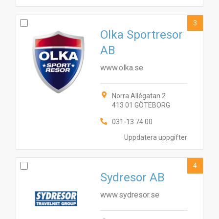
3
Olka Sportresor
AB
www.olka.se
Norra Allégatan 2
413 01 GÖTEBORG
031-13 74 00
Uppdatera uppgifter
4
Sydresor AB
www.sydresor.se