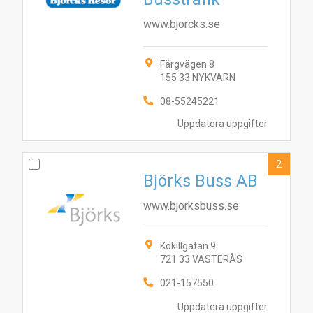
www.bjorcks.se
Färgvägen 8
155 33 NYKVARN
08-55245221
Uppdatera uppgifter
2
Björks Buss AB
www.bjorksbuss.se
Kokillgatan 9
721 33 VÄSTERÅS
021-157550
Uppdatera uppgifter