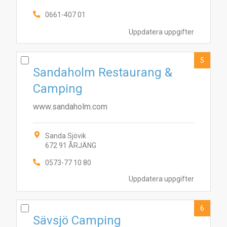
0661-407 01
Uppdatera uppgifter
5
Sandaholm Restaurang &
Camping
www.sandaholm.com
7
10
4
8
1
5
9
2
6
3
Sanda Sjövik
672 91 ÅRJÄNG
0573-77 10 80
Uppdatera uppgifter
6
Sävsjö Camping