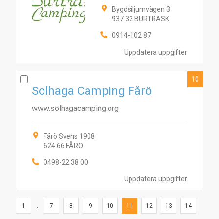
Bygdsiljumvägen 3
937 32 BURTRÄSK
0914-102 87
Uppdatera uppgifter
10
Solhaga Camping Fårö
www.solhagacamping.org
Fårö Svens 1908
624 66 FÅRÖ
0498-22 38 00
Uppdatera uppgifter
1
...
7
8
9
10
11
12
13
14