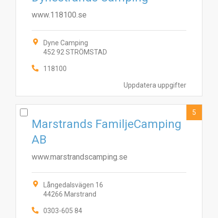
www.118100.se
Dyne Camping
452 92 STRÖMSTAD
118100
Uppdatera uppgifter
5
Marstrands FamiljeCamping
AB
2
9
7
3
6
4
8
5
10
1
www.marstrandscamping.se
Långedalsvägen 16
44266 Marstrand
0303-605 84