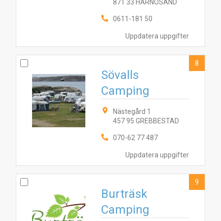
871 33 HÄRNÖSAND
0611-181 50
Uppdatera uppgifter
8
Sövalls
Camping
Nästegård 1
457 95 GREBBESTAD
070-62 77 487
Uppdatera uppgifter
9
Burträsk
Camping