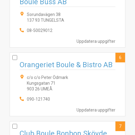
Boule Buss AB
Sorundavägen 38
137 93 TUNGELSTA
10
6
9
2
3
4
5
7
8
08-50029012
Uppdatera uppgifter
6
Orangeriet Boule & Bistro AB
c/o c/o Peter Ödmark
Kungsgatan 71
903 26 UMEÅ
090-121740
Uppdatera uppgifter
7
Club Boule Bonbon Skövde