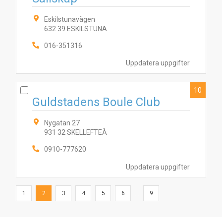
Eskilstunavägen
632 39 ESKILSTUNA
016-351316
Uppdatera uppgifter
10
Guldstadens Boule Club
Nygatan 27
931 32 SKELLEFTEÅ
0910-777620
Uppdatera uppgifter
1
2
3
4
5
6
...
9