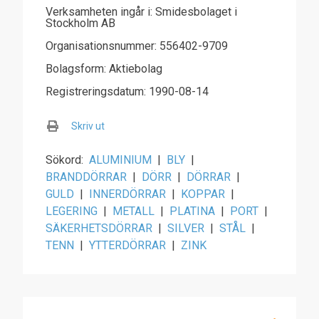
Verksamheten ingår i: Smidesbolaget i
Stockholm AB
Organisationsnummer: 556402-9709
Bolagsform: Aktiebolag
Registreringsdatum: 1990-08-14
Skriv ut
Sökord:
ALUMINIUM
|
BLY
|
BRANDDÖRRAR
|
DÖRR
|
DÖRRAR
|
GULD
|
INNERDÖRRAR
|
KOPPAR
|
LEGERING
|
METALL
|
PLATINA
|
PORT
|
SÄKERHETSDÖRRAR
|
SILVER
|
STÅL
|
TENN
|
YTTERDÖRRAR
|
ZINK