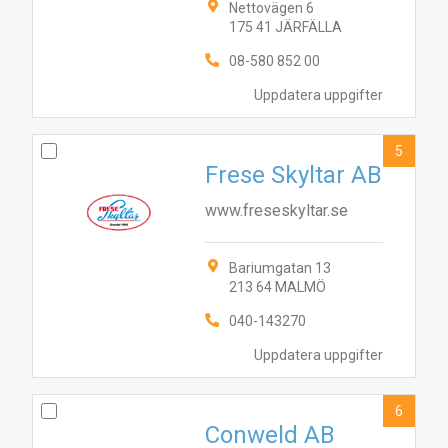
Nettovägen 6
175 41 JÄRFÄLLA
08-580 852 00
Uppdatera uppgifter
5
Frese Skyltar AB
www.freseskyltar.se
Bariumgatan 13
213 64 MALMÖ
040-143270
9
8
4
7
3
10
1
2
5
6
Uppdatera uppgifter
6
Conweld AB