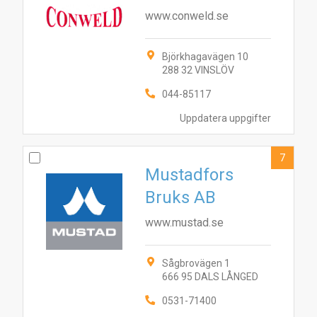
www.conweld.se
Björkhagavägen 10
288 32 VINSLÖV
044-85117
Uppdatera uppgifter
7
Mustadfors
Bruks AB
www.mustad.se
Sågbrovägen 1
666 95 DALS LÅNGED
0531-71400