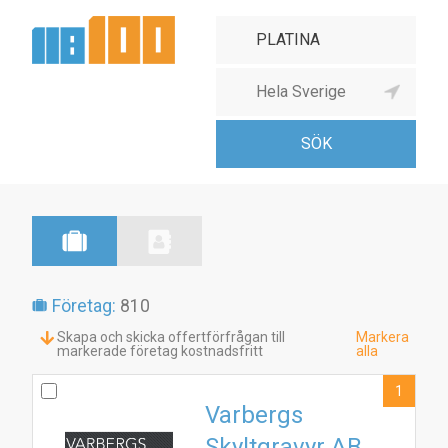
Företag:
810
Skapa och skicka offertförfrågan till
Markera
markerade företag kostnadsfritt
alla
1
Varbergs
Skyltgravyr AB