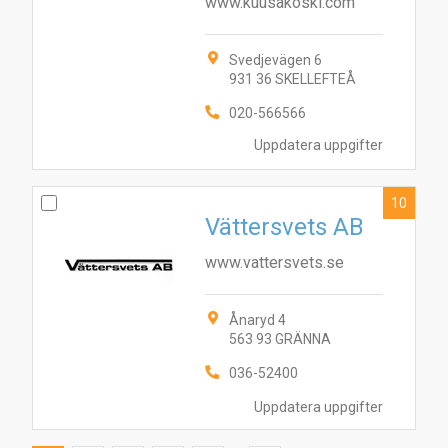
www.kuusakoski.com
Svedjevägen 6
931 36 SKELLEFTEÅ
020-566566
Uppdatera uppgifter
10
Vättersvets AB
www.vattersvets.se
Ånaryd 4
563 93 GRÄNNA
036-52400
Uppdatera uppgifter