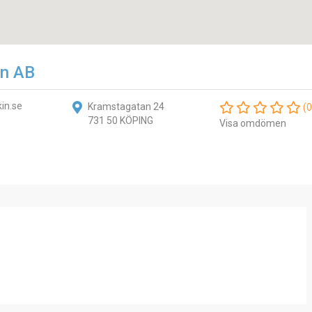
n AB
in.se
Kramstagatan 24
(0
731 50 KÖPING
Visa omdömen