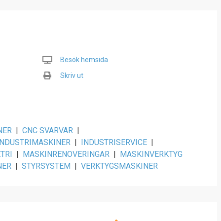
Besök hemsida
Skriv ut
NER
|
CNC SVARVAR
|
INDUSTRIMASKINER
|
INDUSTRISERVICE
|
TRI
|
MASKINRENOVERINGAR
|
MASKINVERKTYG
NER
|
STYRSYSTEM
|
VERKTYGSMASKINER