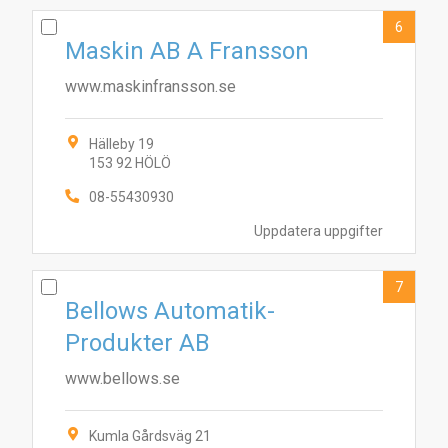
6
Maskin AB A Fransson
www.maskinfransson.se
Hälleby 19
153 92 HÖLÖ
08-55430930
Uppdatera uppgifter
7
Bellows Automatik-
Produkter AB
www.bellows.se
Kumla Gårdsväg 21