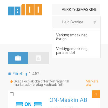
Verktygsmaskiner,
metallbearbetn
Verktygsmaskiner,
övriga
Verktygsmaskiner,
partihandel
Företag:
1 452
Skapa och skicka offertförfrågan till
Markera
markerade företag kostnadsfritt
alla
1
ON-Maskin AB