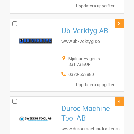
Uppdatera uppgifter
3
Ub-Verktyg AB
www.ub-vektyg.se
Mjölnarevägen 6
331 73 BOR
0370-658880
Uppdatera uppgifter
4
Duroc Machine
Tool AB
www.durocmachinetool.com