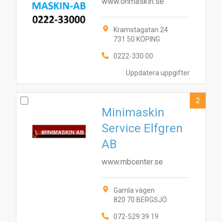
www.onmaskin.se
Kramstagatan 24
731 50 KÖPING
0222-330 00
Uppdatera uppgifter
2
Minimaskin
Service Elfgren
AB
www.mbcenter.se
Gamla vägen
820 70 BERGSJÖ
072-529 39 19