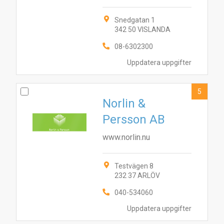
Snedgatan 1
342 50 VISLANDA
08-6302300
Uppdatera uppgifter
5
Norlin &
Persson AB
www.norlin.nu
Testvägen 8
2
10
1
4
7
8
6
232 37 ARLÖV
3
9
5
040-534060
Uppdatera uppgifter