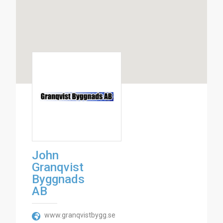
John
Granqvist
Byggnads
AB
www.granqvistbygg.se