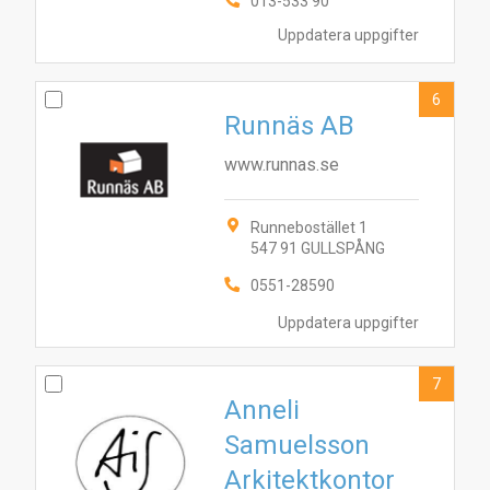
013-533 90
Uppdatera uppgifter
6
Runnäs AB
www.runnas.se
Runnebostället 1
547 91 GULLSPÅNG
0551-28590
Uppdatera uppgifter
7
Anneli
Samuelsson
Arkitektkontor