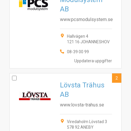
AB
www.pcsmodulsystem.se
Hallvägen 4
121 16 JOHANNESHOV
08-39 00 99
Uppdatera uppgifter
2
Lövsta Trähus
AB
www.lovsta-trahus.se
Viredaholm Lövstad 3
578 92 ANEBY