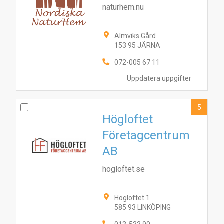
naturhem.nu
Almviks Gård
153 95 JÄRNA
072-005 67 11
Uppdatera uppgifter
5
Högloftet
Företagcentrum
AB
hogloftet.se
Högloftet 1
585 93 LINKÖPING
8
1
9
6
4
2
10
3
7