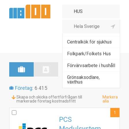
Agenturhandel möbler,
hushållsva
Centralkök för sjukhus
Folkpark/Folkets Hus
Förvärvsarbete i hushåll
Grönsaksodlare,
växthus
Företag:
6 415
Skapa och skicka offertförfrågan till
Markera
markerade företag kostnadsfritt
alla
1
PCS
Modulsystem