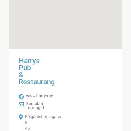
Harrys
Pub
&
Restaurang
www.harrys.se
Kontakta
företaget
Kålgårdsbergsgatan
8
451