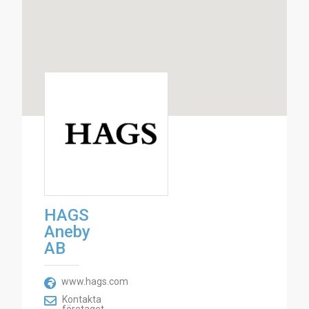
HAGS
Aneby
AB
www.hags.com
Kontakta