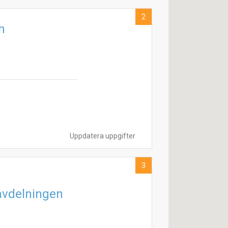
2
h
Uppdatera uppgifter
3
avdelningen