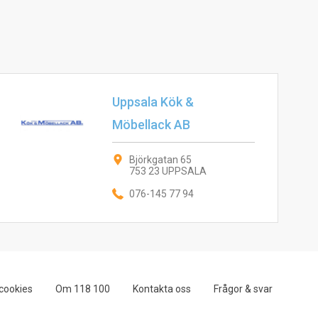
Uppsala Kök &
Möbellack AB
Björkgatan 65
753 23 UPPSALA
076-145 77 94
cookies
Om 118 100
Kontakta oss
Frågor & svar