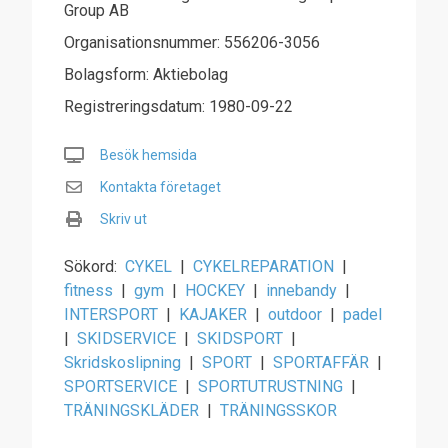
Group AB
Organisationsnummer: 556206-3056
Bolagsform: Aktiebolag
Registreringsdatum: 1980-09-22
Besök hemsida
Kontakta företaget
Skriv ut
Sökord:
CYKEL
|
CYKELREPARATION
|
fitness
|
gym
|
HOCKEY
|
innebandy
|
INTERSPORT
|
KAJAKER
|
outdoor
|
padel
|
SKIDSERVICE
|
SKIDSPORT
|
Skridskoslipning
|
SPORT
|
SPORTAFFÄR
|
SPORTSERVICE
|
SPORTUTRUSTNING
|
TRÄNINGSKLÄDER
|
TRÄNINGSSKOR