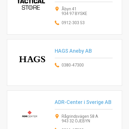
Åbyn 41
934 97 BYSKE
0912-303 53
HAGS Aneby AB
0380-47300
ADR-Center i Sverige AB
Rågrindsvägen 58 A
943 32 ÖJEBYN