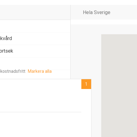
ukvård
portsek
 kostnadsfritt
Markera alla
1