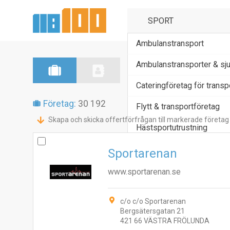
Ambulanstransport
Ambulanstransporter & sj
Cateringföretag för trans
Företag:
30 192
Flytt & transportföretag
Skapa och skicka offertförfrågan till markerade företag
Hästsportutrustning
Sportarenan
www.sportarenan.se
c/o c/o Sportarenan
Bergsätersgatan 21
421 66 VÄSTRA FRÖLUNDA