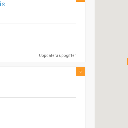
is
Uppdatera uppgifter
6