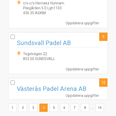
c/o c/o Hernaez Hunnam
Pilegården 5 D Lgh1103
436 35 ASKIM
Uppdatera uppgifter
9
Sundsvall Padel AB
Tegelvägen 22
853 50 SUNDSVALL
Uppdatera uppgifter
10
Västerås Padel Arena AB
Uppdatera uppgifter
1
2
3
4
5
6
7
8
...
10