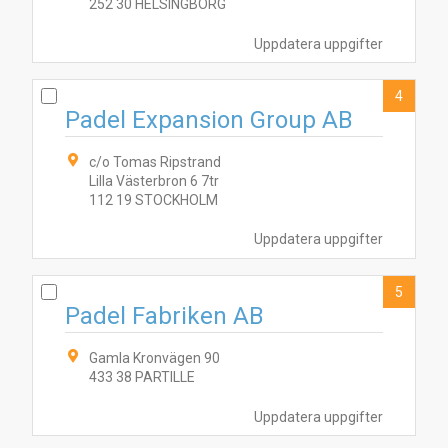
252 30 HELSINGBORG
Uppdatera uppgifter
4
Padel Expansion Group AB
c/o Tomas Ripstrand
Lilla Västerbron 6 7tr
112 19 STOCKHOLM
Uppdatera uppgifter
5
9
1
4
Padel Fabriken AB
5
8
2
3
6
7
Gamla Kronvägen 90
433 38 PARTILLE
Uppdatera uppgifter