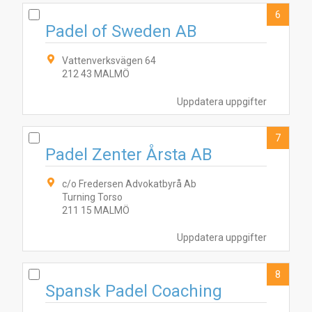
6
Padel of Sweden AB
Vattenverksvägen 64
212 43 MALMÖ
Uppdatera uppgifter
7
Padel Zenter Årsta AB
c/o Fredersen Advokatbyrå Ab
Turning Torso
211 15 MALMÖ
Uppdatera uppgifter
8
Spansk Padel Coaching