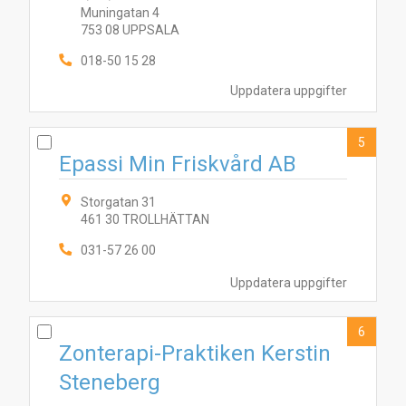
Muningatan 4
753 08 UPPSALA
018-50 15 28
Uppdatera uppgifter
5
Epassi Min Friskvård AB
Storgatan 31
461 30 TROLLHÄTTAN
031-57 26 00
1
2
3
4
6
5
7
8
9
Uppdatera uppgifter
6
Zonterapi-Praktiken Kerstin
Steneberg