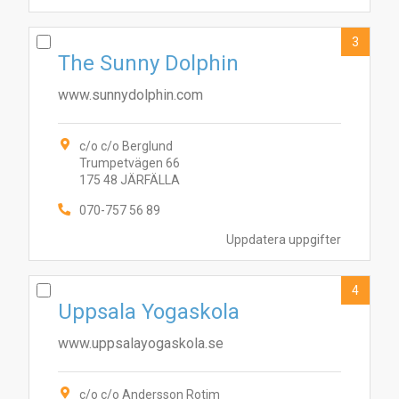
3
The Sunny Dolphin
www.sunnydolphin.com
c/o c/o Berglund
Trumpetvägen 66
175 48 JÄRFÄLLA
070-757 56 89
Uppdatera uppgifter
4
Uppsala Yogaskola
www.uppsalayogaskola.se
c/o c/o Andersson Rotim