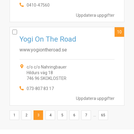
0410-47560
Uppdatera uppgifter
10
Yogi On The Road
www.yogiontheroad.se
c/o c/o Nahringbauer
Hildurs väg 18
746 96 SKOKLOSTER
073-807 83 17
Uppdatera uppgifter
1
2
3
4
5
6
7
...
65