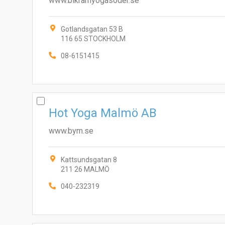
www.bikramyogasoder.se
Gotlandsgatan 53 B
116 65 STOCKHOLM
08-6151415
Hot Yoga Malmö AB
www.bym.se
Kattsundsgatan 8
211 26 MALMÖ
040-232319