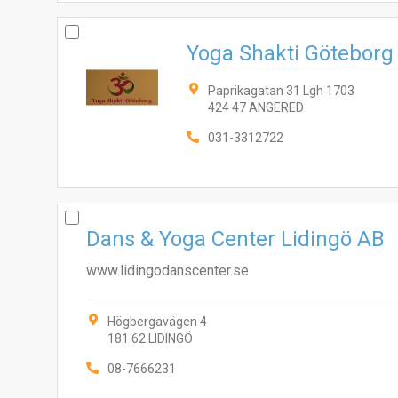
Yoga Shakti Göteborg
Paprikagatan 31 Lgh 1703
424 47 ANGERED
031-3312722
Dans & Yoga Center Lidingö AB
www.lidingodanscenter.se
Högbergavägen 4
181 62 LIDINGÖ
08-7666231