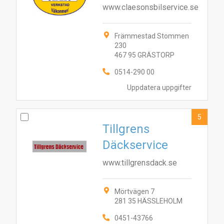
www.claesonsbilservice.se
Främmestad Stommen
230
467 95 GRÄSTORP
0514-290 00
Uppdatera uppgifter
5
Tillgrens
Däckservice
www.tillgrensdack.se
Mörtvägen 7
281 35 HÄSSLEHOLM
2
3
1
6
4
10
7
8
5
0451-43766