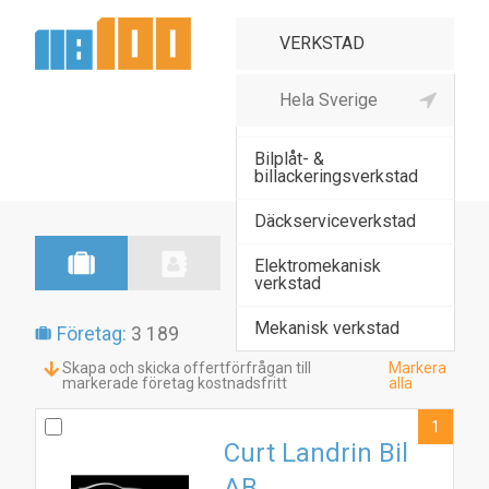
Bilel- &
bilelektronikverkstad
Bilplåt- &
billackeringsverkstad
Däckserviceverkstad
Elektromekanisk
verkstad
Mekanisk verkstad
Företag:
3 189
Skapa och skicka offertförfrågan till
Markera
markerade företag kostnadsfritt
alla
1
Curt Landrin Bil
AB