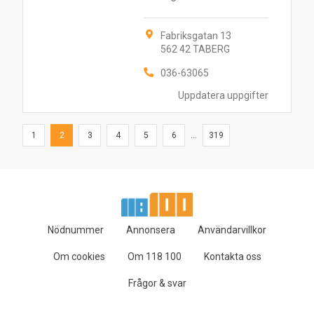
Fabriksgatan 13
562 42 TABERG
036-63065
Uppdatera uppgifter
1
2
3
4
5
6
...
319
Nödnummer
Annonsera
Användarvillkor
Om cookies
Om 118 100
Kontakta oss
Frågor & svar