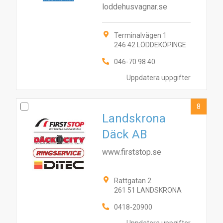
loddehusvagnar.se
Terminalvägen 1
246 42 LÖDDEKÖPINGE
046-70 98 40
Uppdatera uppgifter
8
Landskrona
Däck AB
www.firststop.se
Rattgatan 2
261 51 LANDSKRONA
0418-20900