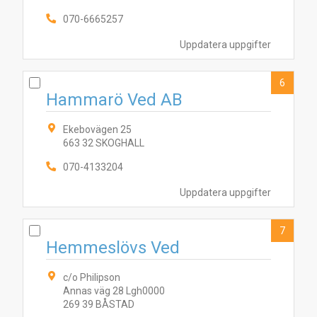
9
070-6665257
1
2
10
6
3
8
7
5
4
Uppdatera uppgifter
6
Hammarö Ved AB
Ekebovägen 25
663 32 SKOGHALL
070-4133204
Uppdatera uppgifter
7
Hemmeslövs Ved
c/o Philipson
Annas väg 28 Lgh0000
269 39 BÅSTAD