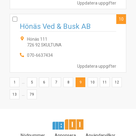
Uppdatera uppgifter
10
Hönäs Ved & Busk AB
Hönäs 111
726 92 SKULTUNA
070-6637434
Uppdatera uppgifter
1
...
5
6
7
8
9
10
11
12
13
...
79
Nödnummer
Annonsera
Användarvillkor