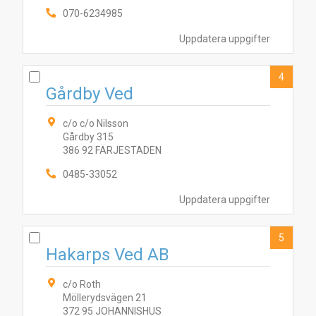
070-6234985
Uppdatera uppgifter
4
Gårdby Ved
c/o c/o Nilsson
Gårdby 315
386 92 FÄRJESTADEN
0485-33052
Uppdatera uppgifter
5
Hakarps Ved AB
c/o Roth
Möllerydsvägen 21
372 95 JOHANNISHUS