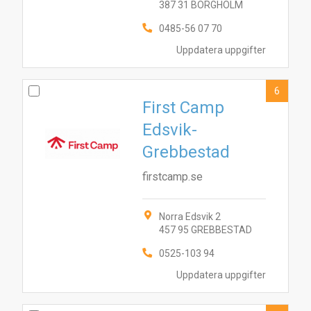
387 31 BORGHOLM
0485-56 07 70
4
2
6
1
5
8
3
Uppdatera uppgifter
6
First Camp
Edsvik-
Grebbestad
firstcamp.se
Norra Edsvik 2
457 95 GREBBESTAD
0525-103 94
Uppdatera uppgifter