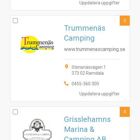
Uppdatera uppgifter
3
Trummenäs
Camping
www.trummenascamping.se
Stensnäsvägen 1
373 02 Ramdala
0455-360 300
Uppdatera uppgifter
4
Grisslehamns
Marina &
Camping AB