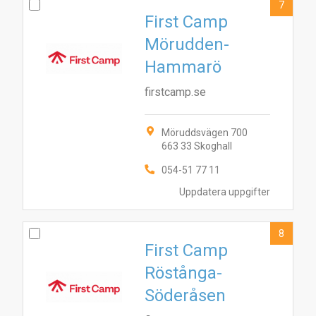
7
First Camp
Mörudden-
Hammarö
firstcamp.se
Möruddsvägen 700
663 33 Skoghall
054-51 77 11
Uppdatera uppgifter
8
First Camp
Röstånga-
Söderåsen