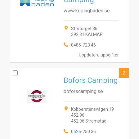
www.kopingbaden.se
Stortorget 36
392 31 KALMAR
0485-723 46
Uppdatera uppgifter
2
Bofors Camping
boforscamping.se
Kobberstensvägen 19
452 96
452 96 Strömstad
0526-250 36