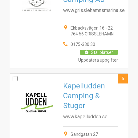
www.grisslehamnsmarina.se
Ekbacksvägen 16 - 22
764 56 GRISSLEHAMN
0175-330 30
Ställplatser
Uppdatera uppgifter
5
Kapelludden
Camping &
Stugor
www.kapelludden.se
Sandgatan 27