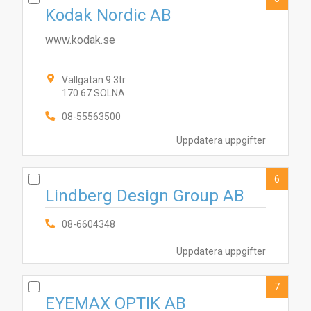
Kodak Nordic AB
www.kodak.se
Vallgatan 9 3tr
2
4
9
5
8
170 67 SOLNA
1
3
7
10
08-55563500
Uppdatera uppgifter
6
Lindberg Design Group AB
08-6604348
Uppdatera uppgifter
7
EYEMAX OPTIK AB